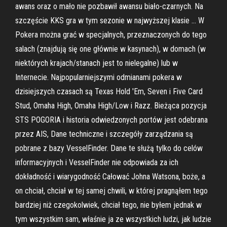
awans oraz o mało nie pozbawił awansu biało-czarnych. Na
szczęście KKS gra w tym sezonie w najwyższej klasie … W
Pokera można grać w specjalnych, przeznaczonych do tego
salach (znajdują się one głównie w kasynach), w domach (w
niektórych krajach/stanach jest to nielegalne) lub w
Internecie. Najpopularniejszymi odmianami pokera w
dzisiejszych czasach są Texas Hold 'Em, Seven i Five Card
Stud, Omaha High, Omaha High/Low i Razz. Bieżąca pozycja
STS POGORIA i historia odwiedzonych portów jest odebrana
przez AIS, Dane techniczne i szczegóły zarządzania są
pobrane z bazy VesselFinder. Dane te służą tylko do celów
informacyjnych i VesselFinder nie odpowiada za ich
dokładność i wiarygodność Całować Johna Watsona, boże, a
on chciał, chciał w tej samej chwili, w której pragnąłem tego
bardziej niż czegokolwiek, chciał tego, nie byłem jednak w
tym wszystkim sam, właśnie ja ze wszystkich ludzi, jak ludzie