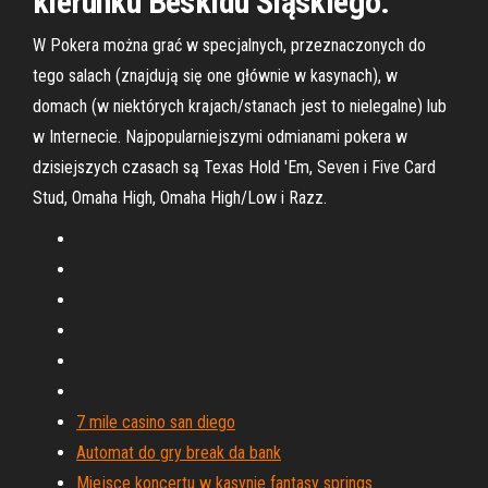
kierunku Beskidu Śląskiego.
W Pokera można grać w specjalnych, przeznaczonych do
tego salach (znajdują się one głównie w kasynach), w
domach (w niektórych krajach/stanach jest to nielegalne) lub
w Internecie. Najpopularniejszymi odmianami pokera w
dzisiejszych czasach są Texas Hold 'Em, Seven i Five Card
Stud, Omaha High, Omaha High/Low i Razz.
7 mile casino san diego
Automat do gry break da bank
Miejsce koncertu w kasynie fantasy springs