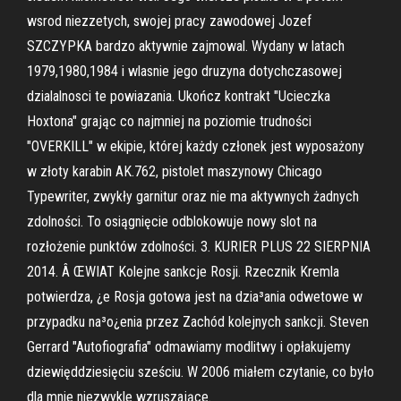
wsrod niezzetych, swojej pracy zawodowej Jozef
SZCZYPKA bardzo aktywnie zajmowal. Wydany w latach
1979,1980,1984 i wlasnie jego druzyna dotychczasowej
dzialalnosci te powiazania. Ukończ kontrakt "Ucieczka
Hoxtona" grając co najmniej na poziomie trudności
"OVERKILL" w ekipie, której każdy członek jest wyposażony
w złoty karabin AK.762, pistolet maszynowy Chicago
Typewriter, zwykły garnitur oraz nie ma aktywnych żadnych
zdolności. To osiągnięcie odblokowuje nowy slot na
rozłożenie punktów zdolności. 3. KURIER PLUS 22 SIERPNIA
2014. Â ŒWIAT Kolejne sankcje Rosji. Rzecznik Kremla
potwierdza, ¿e Rosja gotowa jest na dzia³ania odwetowe w
przypadku na³o¿enia przez Zachód kolejnych sankcji. Steven
Gerrard "Autofiografia" odmawiamy modlitwy i opłakujemy
dziewięddziesięciu sześciu. W 2006 miałem czytanie, co było
dla mnie niezwykle wzruszające.