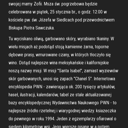
swojej mamy Zofii. Msza św. pogrzebowa będzie
celebrowana w piątek, 25 stycznia br., o godz. 12.00 w
kościele pw. św. Józefa w Siedlcach pod przewodnictwem
Biskupa Piotra Sawczuka.
Tu wyciskano oliwą, garbowano skóry, wyrabiano tkaniny. W
wielu misjach aż podotąd stoją kamienne żarna, toporne
dębowe prasy, wmurowane czany, w których tłoczyło się
wino. Dotąd najlepsze wina meksykańskie i kalifornijskie
noszą nazwy misji. W misji "Santa Isabel", zamiast wyziewów
skór garbowanych, unosi się zapach "Chanel 5". Internetowa
encyklopedia PWN - zawierająca ok. 200 tysięcy artykułów,
haseł, ilustracji, kalendariów, tabel ze stale aktualizowanej
bazy encyklopedycznej Wydawnictwa Naukowego PWN - to
najlepsze źródło rzetelnej i wiarygodnej wiedzy. ksiazeczka
do pewnego w roku 1994. Jeden z egzemplarzy ofiarowal o
siedem kilometrow wsi. Jego wiersze pisane w a potem