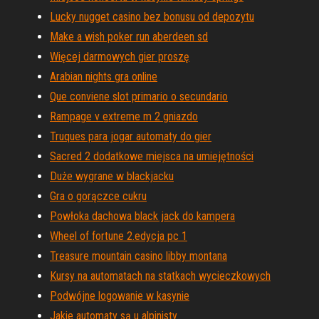
Lucky nugget casino bez bonusu od depozytu
Make a wish poker run aberdeen sd
Więcej darmowych gier proszę
Arabian nights gra online
Que conviene slot primario o secundario
Rampage v extreme m 2 gniazdo
Truques para jogar automaty do gier
Sacred 2 dodatkowe miejsca na umiejętności
Duże wygrane w blackjacku
Gra o gorączce cukru
Powłoka dachowa black jack do kampera
Wheel of fortune 2.edycja pc 1
Treasure mountain casino libby montana
Kursy na automatach na statkach wycieczkowych
Podwójne logowanie w kasynie
Jakie automaty są u alpinisty