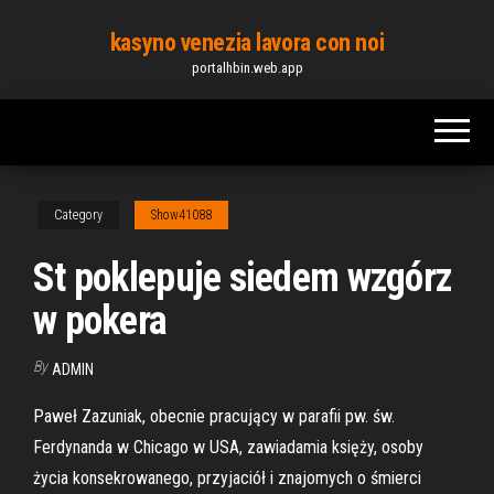
Skip
kasyno venezia lavora con noi
to
portalhbin.web.app
the
content
Category
Show41088
St poklepuje siedem wzgórz
w pokera
By
ADMIN
Paweł Zazuniak, obecnie pracujący w parafii pw. św.
Ferdynanda w Chicago w USA, zawiadamia księży, osoby
życia konsekrowanego, przyjaciół i znajomych o śmierci