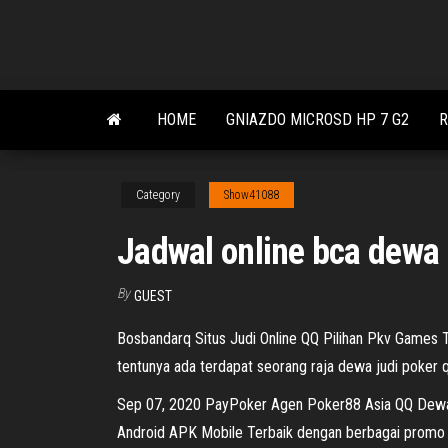
Skip
to
the
content
HOME
GNIAZDO MICROSD HP 7 G2
R
Category
Show41088
Jadwal online bca dewa
By
GUEST
Bosbandarq Situs Judi Online QQ Pilihan Pkv Game
tentunya ada terdapat seorang raja dewa judi poker
Sep 07, 2020 PayPoker Agen Poker88 Asia QQ Dewa 
Android APK Mobile Terbaik dengan berbagai promo b