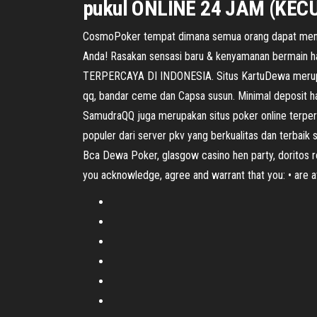
pukul ONLINE 24 JAM (K
CosmoPoker tempat dimana semua orang dapat menjad
Anda! Rasakan sensasi baru & kenyamanan bermain
TERPERCAYA DI INDONESIA. Situs KartuDewa merupaka
qq, bandar ceme dan Capsa susun. Minimal deposit ha
SamudraQQ juga merupakan situs poker online terperc
populer dari server pkv yang berkualitas dan terbaik 
Bca Dewa Poker, glasgow casino hen party, doritos rou
you acknowledge, agree and warrant that you: • are 