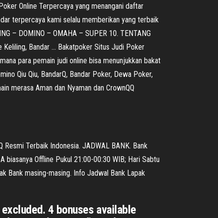
Poker Online Terpercaya yang menangani daftar
ndar terpercaya kami selalu memberikan yang terbaik
LILING – DOMINO – OMAHA – SUPER 10. TENTANG
eliling, Bandar … Bakatpoker Situs Judi Poker
imana para pemain judi online bisa menunjukkan bakat
omino Qiu Qiu, BandarQ, Bandar Poker, Dewa Poker,
Pemain merasa Aman dan Nyaman dan CrownQQ
QQ Resmi Terbaik Indonesia. JADWAL BANK. Bank
 biasanya Offline Pukul 21:00-00:30 WIB; Hari Sabtu
ihak Bank masing-masing. Info Jadwal Bank Lapak
 excluded. 4 bonuses available