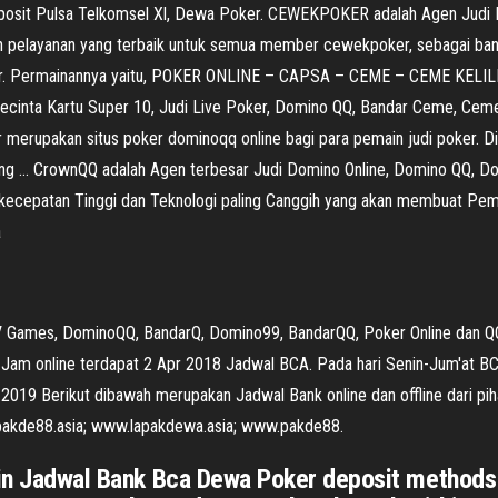
Deposit Pulsa Telkomsel Xl, Dewa Poker. CEWEKPOKER adalah Agen Judi 
ikan pelayanan yang terbaik untuk semua member cewekpoker, sebagai ba
er. Permainannya yaitu, POKER ONLINE – CAPSA – CEME – CEME KE
nta Kartu Super 10, Judi Live Poker, Domino QQ, Bandar Ceme, Ceme K
 merupakan situs poker dominoqq online bagi para pemain judi poker. D
 yang … CrownQQ adalah Agen terbesar Judi Domino Online, Domino QQ, D
erkecepatan Tinggi dan Teknologi paling Canggih yang akan membuat 
a
V Games, DominoQQ, BandarQ, Domino99, BandarQQ, Poker Online dan 
Jam online terdapat 2 Apr 2018 Jadwal BCA. Pada hari Senin-Jum'at BCA
 2019 Berikut dibawah merupakan Jadwal Bank online dan offline dari p
akde88.asia; www.lapakdewa.asia; www.pakde88.
tain Jadwal Bank Bca Dewa Poker deposit methods