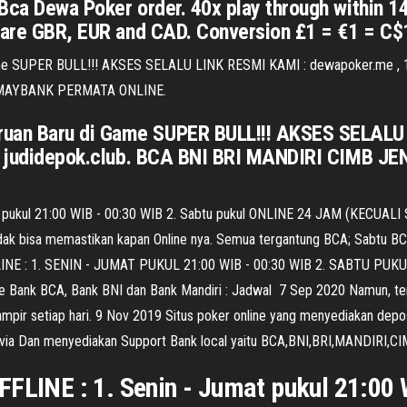
Bca Dewa Poker order. 40x play through within 1
s are GBR, EUR and CAD. Conversion £1 = €1 = C$1
 SUPER BULL!!! AKSES SELALU LINK RESMI KAMI : dewapoker.me , 180.2
 MAYBANK PERMATA ONLINE.
ruan Baru di Game SUPER BULL!!! AKSES SELALU
ia , judidepok.club. BCA BNI BRI MANDIRI CIM
umat pukul 21:00 WIB - 00:30 WIB 2. Sabtu pukul ONLINE 24 JAM (KEC
i tidak bisa memastikan kapan Online nya. Semua tergantung BCA; Sabt
 : 1. SENIN - JUMAT PUKUL 21:00 WIB - 00:30 WIB 2. SABTU PUKUL
ine Bank BCA, Bank BNI dan Bank Mandiri : Jadwal 7 Sep 2020 Namun, te
ampir setiap hari. 9 Nov 2019 Situs poker online yang menyediakan depos
 via Dan menyediakan Support Bank local yaitu BCA,BNI,BRI,MANDIRI,C
FFLINE : 1. Senin - Jumat pukul 21:00 