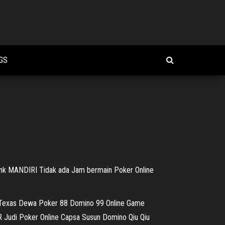
GS
ank MANDIRI Tidak ada Jam bermain Poker Online
 Texas Dewa Poker 88 Domino 99 Online Game
R Judi Poker Online Capsa Susun Domino Qiu Qiu