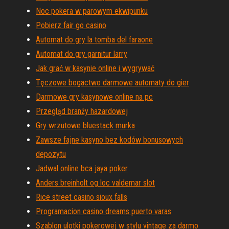
Noc pokera w parowym ekwipunku
Pobierz fair go casino
Automat do gry la tomba del faraone
Automat do gry garnitur larry
Jak grać w kasynie online i wygrywać
Tęczowe bogactwo darmowe automaty do gier
Darmowe gry kasynowe online na pc
Przegląd branży hazardowej
Gry wrzutowe bluestack murka
Zawsze fajne kasyno bez kodów bonusowych
depozytu
Jadwal online bca jaya poker
Anders breinholt og loc valdemar slot
Rice street casino sioux falls
Programacion casino dreams puerto varas
Szablon ulotki pokerowej w stylu vintage za darmo