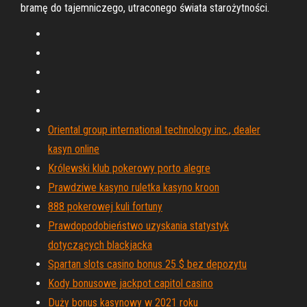
bramę do tajemniczego, utraconego świata starożytności.
Oriental group international technology inc., dealer
kasyn online
Królewski klub pokerowy porto alegre
Prawdziwe kasyno ruletka kasyno kroon
888 pokerowej kuli fortuny
Prawdopodobieństwo uzyskania statystyk
dotyczących blackjacka
Spartan slots casino bonus 25 $ bez depozytu
Kody bonusowe jackpot capitol casino
Duży bonus kasynowy w 2021 roku