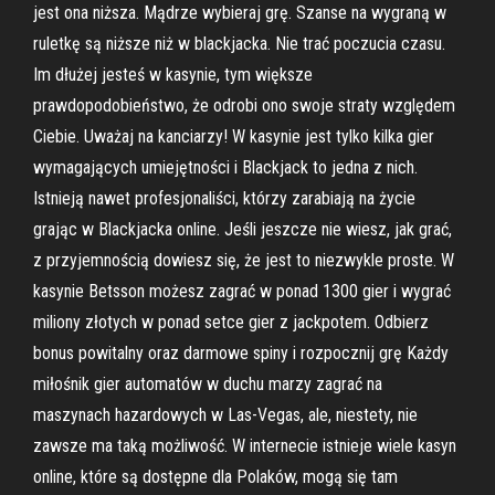
jest ona niższa. Mądrze wybieraj grę. Szanse na wygraną w
ruletkę są niższe niż w blackjacka. Nie trać poczucia czasu.
Im dłużej jesteś w kasynie, tym większe
prawdopodobieństwo, że odrobi ono swoje straty względem
Ciebie. Uważaj na kanciarzy! W kasynie jest tylko kilka gier
wymagających umiejętności i Blackjack to jedna z nich.
Istnieją nawet profesjonaliści, którzy zarabiają na życie
grając w Blackjacka online. Jeśli jeszcze nie wiesz, jak grać,
z przyjemnością dowiesz się, że jest to niezwykle proste. W
kasynie Betsson możesz zagrać w ponad 1300 gier i wygrać
miliony złotych w ponad setce gier z jackpotem. Odbierz
bonus powitalny oraz darmowe spiny i rozpocznij grę Każdy
miłośnik gier automatów w duchu marzy zagrać na
maszynach hazardowych w Las-Vegas, ale, niestety, nie
zawsze ma taką możliwość. W internecie istnieje wiele kasyn
online, które są dostępne dla Polaków, mogą się tam